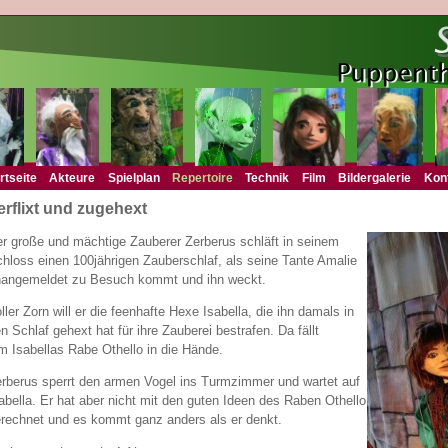
rtseite
Akteure
Spielplan
Repertoire
Technik
Film
Bildergalerie
Kon
erflixt und zugehext
r große und mächtige Zauberer Zerberus schläft in seinem
hloss einen 100jährigen Zauberschlaf, als seine Tante Amalie
angemeldet zu Besuch kommt und ihn weckt.
ller Zorn will er die feenhafte Hexe Isabella, die ihn damals in
n Schlaf gehext hat für ihre Zauberei bestrafen. Da fällt
m Isabellas Rabe Othello in die Hände.
rberus sperrt den armen Vogel ins Turmzimmer und wartet auf
abella. Er hat aber nicht mit den guten Ideen des Raben Othello
rechnet und es kommt ganz anders als er denkt.