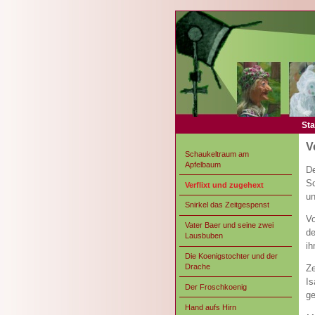
Sta
V
Schaukeltraum am
Apfelbaum
De
Sc
Verflixt und zugehext
un
Snirkel das Zeitgespenst
Vo
Vater Baer und seine zwei
de
Lausbuben
ih
Die Koenigstochter und der
Drache
Ze
Is
Der Froschkoenig
ge
Hand aufs Hirn