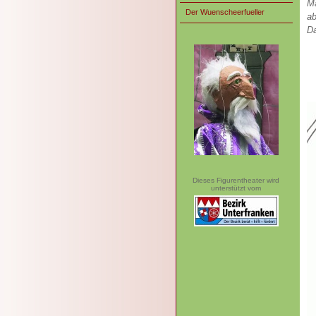
Ma
Der Wuenscheerfueller
ab
Da
Dieses Figurentheater wird
unterstützt vom